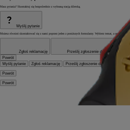
Masz pytania? Skontaktuj się bezpośrednio z wybraną stacją dilerską.
?
Wyślij pytanie
Możesz również skontaktować się z nami poprzez jeden z poniższych formularzy. Wybierz temat, a my postaramy
Zgłoś reklamację
Prześlij zgłoszenie dotyczące Twoi
Powrót
Wyślij pytanie
Zgłoś reklamację
Prześlij zgłoszenie dotyczące Twoi
Powrót
Powrót